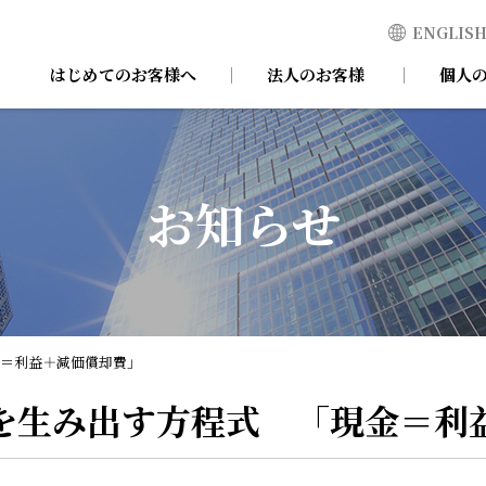
ENGLIS
はじめてのお客様へ
法人のお客様
個人
お知らせ
＝利益＋減価償却費」
を生み出す方程式 「現金＝利